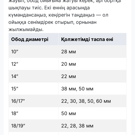
жауып, обод ойығына жатуы керек, әрі бортқа
шықпауы тиіс. Екі еннің арасында
күмәндансаңыз, кеңірегін таңдаңыз — ол
ойыққа сенімдірек отырып, орнынан
жылжымайды.
Обод диаметрі
Қолжетімді таспа ені
10″
28 мм
12″
20 мм
14″
22 мм
15″
38 мм, 50 мм
16/17″
22, 30, 38, 50, 60 мм
18″
50 мм
18/19″
22, 28, 38 мм