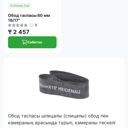
Қоймада бар
Обод таспасы 60 мм
16/17"
0
₸ 2 457
Себетке
Обод таспасы шпицалы (спицалы) обод пен
камераның арасында тұрып, камераны тескелі