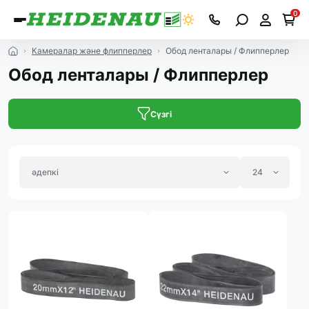
0
Камералар және флипперлер
Обод ленталары / Флипперлер
Обод ленталары / Флипперлер
Сүзгі