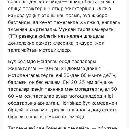
нәрселерден қорғайды — шпица бастары мен
спица тесіктерінің өткір жиектерінен. Онсыз
камера уақыт өте ішінен тозып, ауа жібере
бастайды, ал кенет тежегенде жылжып, ниппель
тұсынан жыртылады. Мұндай таспа камералы
(TT) резеңке киілетін кез келген шпицалы
дөңгелекке қажет: классика, эндуро, жол
талғамайтын мотоциклдер.
Бұл бөлімде Heidenau обод таспалары
жинақталған — 10-нан 21 дюймге дейінгі
мотодөңгелектерге, ені 20-дан 60 мм-ге дейін,
барлығы он бес өлшем. Ені 20–25 мм жіңішке
таспалар жеңіл техника мен мопедтерге, ал 50–
60 мм кең таспалар ауыр мотоциклдердің ірі
ободтарына арналған. Негізінде бұл камерамен
бірдей шығын материалы: шпицалы дөңгелекте
бірінсіз екіншісі жұмыс істемейді.
Таспаны екі сан бойынша таңдайды — ободтың