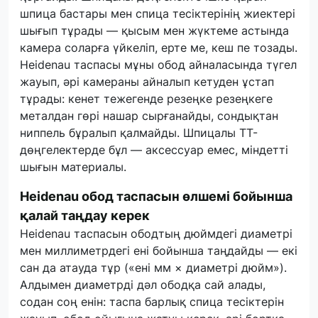
шпица бастары мен спица тесіктерінің жиектері
шығып тұрады — қысым мен жүктеме астында
камера соларға үйкеліп, ерте ме, кеш пе тозады.
Heidenau таспасы мұны обод айналасында түгел
жауып, әрі камераны айналып кетуден ұстап
тұрады: кенет тежегенде резеңке резеңкеге
металдан гөрі нашар сырғанайды, сондықтан
ниппель бұралып қалмайды. Шпицалы TT-
дөңгелектерде бұл — аксессуар емес, міндетті
шығын материалы.
Heidenau обод таспасын өлшемі бойынша
қалай таңдау керек
Heidenau таспасын ободтың дюймдегі диаметрі
мен миллиметрдегі ені бойынша таңдайды — екі
сан да атауда тұр («ені мм × диаметрі дюйм»).
Алдымен диаметрді дәл ободқа сай алады,
содан соң енін: таспа барлық спица тесіктерін