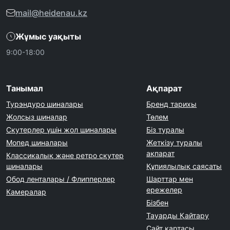
mail@heidenau.kz
Жұмыс уақыты
9:00-18:00
Танымал
Ақпарат
Турэндуро шиналары
Бренд тарихы
Жолсыз шиналар
Төлем
Скутерлер үшін жол шиналары
Біз туралы
Мопед шиналары
Жеткізу туралы
ақпарат
Классикалық және ретро скутер
шиналары
Құпиялылық саясаты
Обод ленталары / Флипперлер
Шарттар мен
ережелер
Камералар
Бізбен
Тауарды Қайтару
Сайт картасы