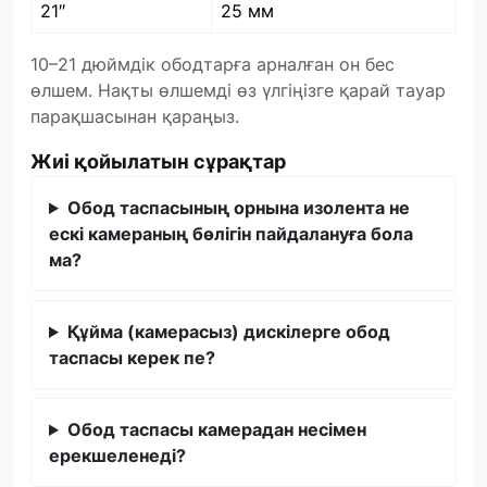
21″
25 мм
10–21 дюймдік ободтарға арналған он бес
өлшем. Нақты өлшемді өз үлгіңізге қарай тауар
парақшасынан қараңыз.
Жиі қойылатын сұрақтар
Обод таспасының орнына изолента не
ескі камераның бөлігін пайдалануға бола
ма?
Құйма (камерасыз) дискілерге обод
таспасы керек пе?
Обод таспасы камерадан несімен
ерекшеленеді?