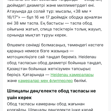
дюймдегі диаметрі және миллиметрдегі ені.
Атауында да солай тұр: мысалы, «38 мм ×
16/17″» — бұл 16 не 17 дюймдік ободқа арналған
ені 38 мм таспа. Ең бастысы — таспа обод
ойығына жатып, спица тесіктерін толық жауып,
орнында мықтап тұруы керек.
Өлшемге сенімді болмасаңыз, төмендегі кестеге
қараңыз немесе бізге жазыңыз —
мотоцикліңізге сай таңдап береміз. Heidenau
обод таспасын обод диаметрі бойынша таңдап,
Қазақстан бойынша жеткізумен тапсырыс
беріңіз. Қатарында —
Heidenau камералары
және
камералар мен флипперлер
бөлімі.
Шпицалы дөңгелекте обод таспасы не
үшін керек
Обод таспасы камераны обод жағынан
қорғайды. Шпицалы дөңгелекте ішке қарай