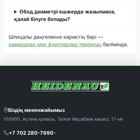
Обод диаметрі ешжерде жазылмаса,
қалай білуге болады?
Шпицалы дөңгелекке керектің бәрі —
камералар мен флипперлер Heidenau
бөлімінде.
Біздің мекенжайымыз
010000, Астана қаласы, Талғат Мұсабаев көшесі, 17-үй
+7 702 280-7990