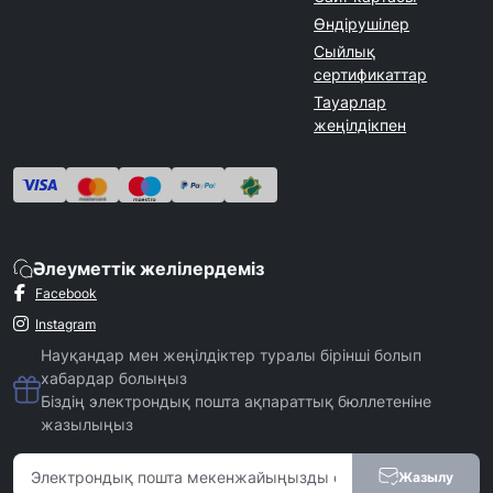
Өндірушілер
Сыйлық
сертификаттар
Тауарлар
жеңілдікпен
Әлеуметтік желілердеміз
Facebook
Instagram
Науқандар мен жеңілдіктер туралы бірінші болып
хабардар болыңыз
Біздің электрондық пошта ақпараттық бюллетеніне
жазылыңыз
Жазылу