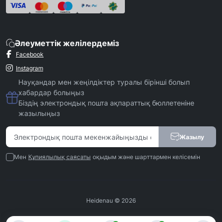
Әлеуметтік желілердеміз
Facebook
Instagram
Науқандар мен жеңілдіктер туралы бірінші болып
хабардар болыңыз
Біздің электрондық пошта ақпараттық бюллетеніне
жазылыңыз
Жазылу
Мен
Құпиялылық саясаты
оқыдым және шарттармен келісемін
Heidenau © 2026