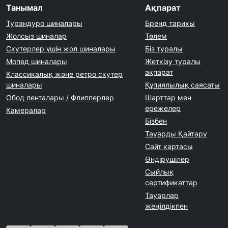
Танымал
Ақпарат
Турэндуро шиналары
Бренд тарихы
Жолсыз шиналар
Төлем
Скутерлер үшін жол шиналары
Біз туралы
Мопед шиналары
Жеткізу туралы
ақпарат
Классикалық және ретро скутер
шиналары
Құпиялылық саясаты
Обод ленталары / Флипперлер
Шарттар мен
ережелер
Камералар
Бізбен
Тауарды Қайтару
Сайт картасы
Өндірушілер
Сыйлық
сертификаттар
Тауарлар
жеңілдікпен