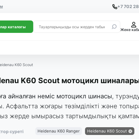
+7 702 2
ем
лар каталогы
Жеке каб
eidenau K60 Scout
denau K60 Scout мотоцикл шиналар
ға айналған неміс мотоцикл шинасы
, турэнд
ы. Асфальтта жоғары төзімділікті және топы
ыз жерде ымырасыз тартымдылықты қамтама
Heidenau K60 Ranger
Heidenau K60 Scout
тор суреті