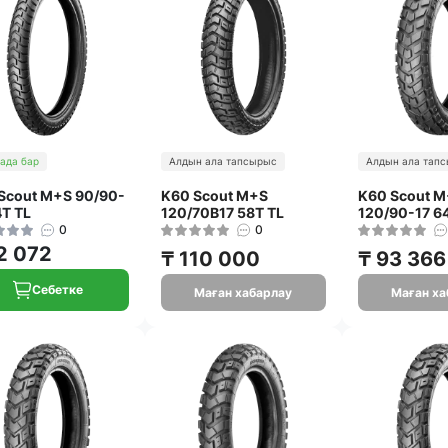
ада бар
Алдын ала тапсырыс
Алдын ала тап
Scout M+S 90/90-
K60 Scout M+S
K60 Scout 
4T TL
120/70B17 58T TL
120/90-17 6
0
0
2 072
₸ 110 000
₸ 93 366
Себетке
Маған хабарлау
Маған ха