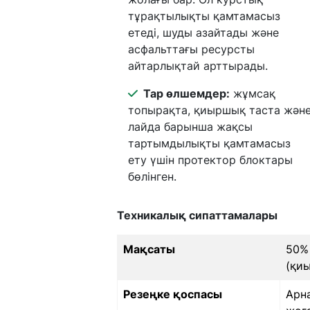
тұрақтылықты қамтамасыз
етеді, шуды азайтады және
асфальттағы ресурсты
айтарлықтай арттырады.
Тар өлшемдер:
жұмсақ
топырақта, қиыршық таста жән
лайда барынша жақсы
тартымдылықты қамтамасыз
ету үшін протектор блоктары
бөлінген.
Техникалық сипаттамалары
Мақсаты
50%
(қиы
Резеңке қоспасы
Арн