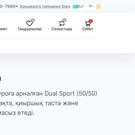
80-7990
Қоңырауға тапсырыс беру
Қз
₸
0
0
0
Таңдаулылар
Салыстыру
инет
Себет
ы
уроға арналған Dual Sport (50/50)
рақта, қиыршық таста және
сыз етеді.