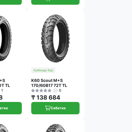
Қоймада бар
M+S
K60 Scout M+S
0T TL
170/60B17 72T TL
1
0
8
₸ 138 684
етке
Себетке