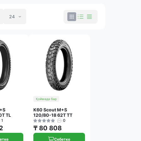
Қоймада бар
M+S
K60 Scout M+S
0T TL
120/80-18 62T TT
1
0
2
₸ 80 808
етке
Себетке