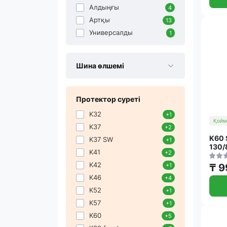
Алдыңғы
4
Артқы
13
Универсалды
1
Шина өлшемі
Протектор суреті
K32
+1
Қойм
K37
+2
K60 
K37 SW
+1
130/
K41
+2
K42
₸ 9
+1
K46
+4
K52
+1
K57
+1
K60
+5