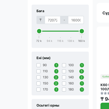
Баға
Сұ
₸
-
72 k
94 k
116 k
138 k
160 k
Ені (мм)
90
100
1
1
110
120
1
5
Қойм
130
140
2
2
150
160
2
1
K60 
100/
170
180
1
1
₸ 9
Осьтегі орны