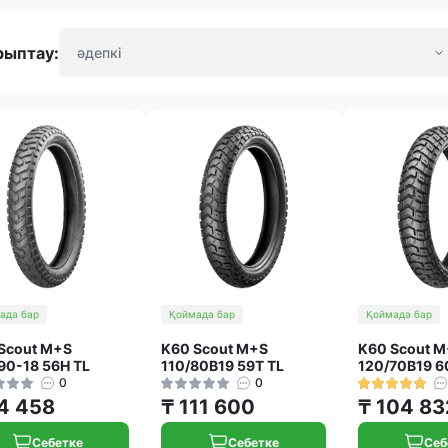
рыптау:
ада бар
Қоймада бар
Қоймада бар
Scout M+S
K60 Scout M+S
K60 Scout 
90-18 56H TL
110/80B19 59T TL
120/70B19 6
0
0
4 458
₸ 111 600
₸ 104 83
Себетке
Себетке
Себ