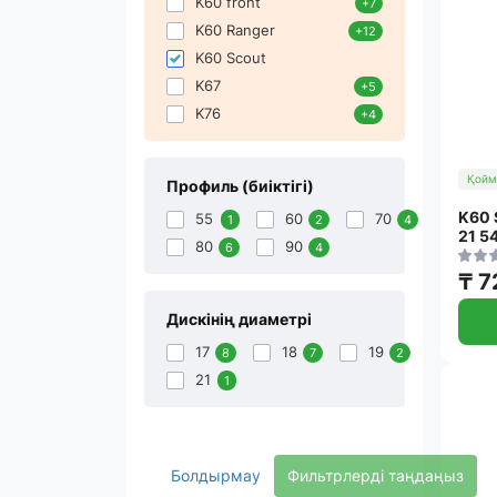
K60 front
+7
K60 Ranger
+12
K60 Scout
K67
+5
K76
+4
Қойм
Профиль (биіктігі)
K60 
55
60
70
1
2
4
21 5
80
90
6
4
₸ 7
Дискінің диаметрі
17
18
19
8
7
2
21
1
Болдырмау
Фильтрлерді таңдаңыз