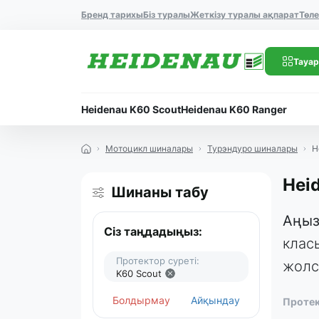
Бренд тарихы
Біз туралы
Жеткізу туралы ақпарат
Төл
Тауар
Heidenau K60 Scout
Heidenau K60 Ranger
Мотоцикл шиналары
Турэндуро шиналары
H
Hei
Шинаны табу
Аңыз
Сіз таңдадыңыз:
клас
Протектор суреті:
жолс
K60 Scout
Болдырмау
Айқындау
Протек