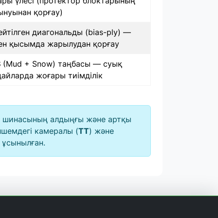
ары үлесі (протектор блоктарының
ынуынан қорғау)
йтілген диагональды (bias-ply) —
ен қысымда жарылудан қорғау
S
(Mud + Snow) таңбасы — суық
дайларда жоғары тиімділік
ut шинасының алдыңғы және артқы
лшемдегі камералы (
TT
) және
 ұсынылған.