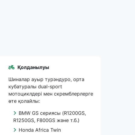
Қолданылуы
Шиналар ауыр турэндуро, орта
кубатуралы dual-sport
мотоциклдері мен скремблерлерге
өте қолайлы:
BMW GS сериясы (R1200GS,
R1250GS, F800GS және т.б.)
Honda Africa Twin