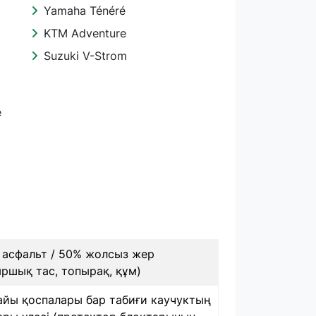
Yamaha Ténéré
KTM Adventure
Suzuki V-Strom
е
 асфальт / 50% жолсыз жер
ршық тас, топырақ, құм)
айы қоспалары бар табиғи каучуктың