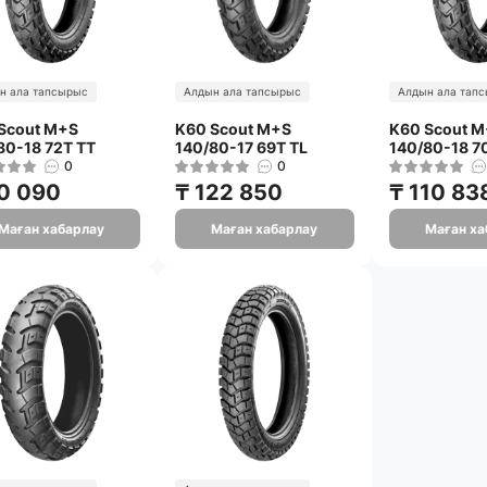
н ала тапсырыс
Алдын ала тапсырыс
Алдын ала тап
Scout M+S
K60 Scout M+S
K60 Scout 
80-18 72T TT
140/80-17 69T TL
140/80-18 7
0
0
0 090
₸ 122 850
₸ 110 83
Маған хабарлау
Маған хабарлау
Маған ха