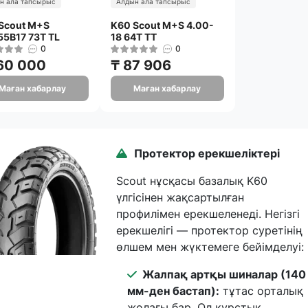
н ала тапсырыс
Алдын ала тапсырыс
Scout M+S
K60 Scout M+S 4.00-
55B17 73T TL
18 64T TT
0
0
60 000
₸ 87 906
Маған хабарлау
Маған хабарлау
Протектор ерекшеліктері
Scout нұсқасы базалық K60
үлгісінен жақсартылған
профилімен ерекшеленеді. Негізгі
ерекшелігі — протектор суретінің
өлшем мен жүктемеге бейімделуі:
Жалпақ артқы шиналар (140
мм-ден бастап):
тұтас орталық
жолағы бар. Ол курстық