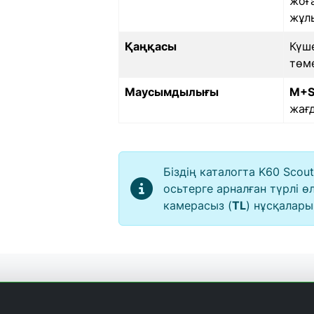
жоғ
жұл
Қаңқасы
Күше
төм
Маусымдылығы
M+
жағ
Біздің каталогта K60 Sco
осьтерге арналған түрлі ө
камерасыз (
TL
) нұсқалары