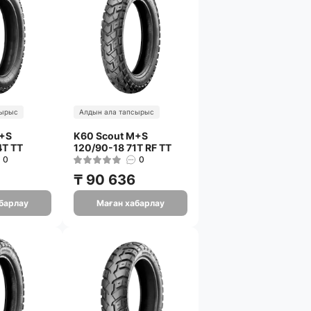
сырыс
Алдын ала тапсырыс
M+S
K60 Scout M+S
4T TT
120/90-18 71T RF TT
0
0
₸ 90 636
барлау
Маған хабарлау