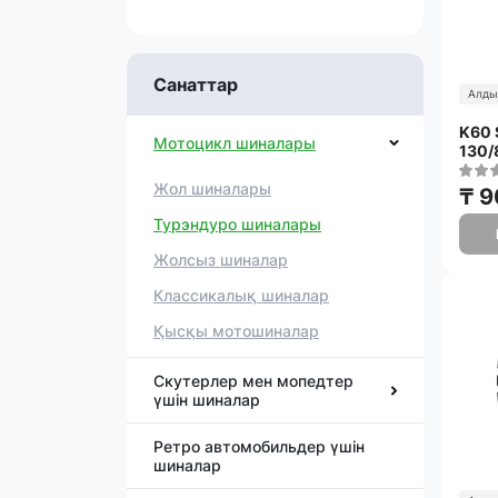
Санаттар
Алды
K60 
Мотоцикл шиналары
130/
Жол шиналары
₸ 9
Турэндуро шиналары
Жолсыз шиналар
Классикалық шиналар
Қысқы мотошиналар
Скутерлер мен мопедтер
үшін шиналар
Ретро автомобильдер үшін
шиналар