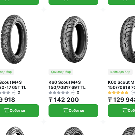
ада бар
Қоймада бар
Қоймада бар
Scout M+S
K60 Scout M+S
K60 Scout 
80-17 65T TL
150/70B17 69T TL
150/70B18 7
0
0
9 918
₸ 142 200
₸ 129 94
Себетке
Себетке
Себ