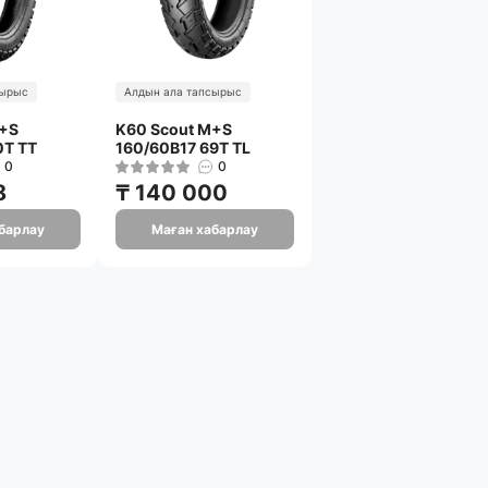
сырыс
Алдын ала тапсырыс
M+S
K60 Scout M+S
0T TT
160/60B17 69T TL
0
0
8
₸ 140 000
барлау
Маған хабарлау