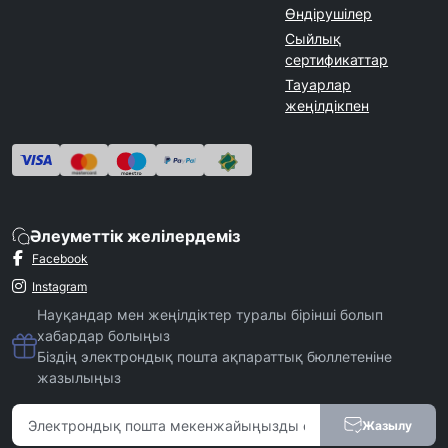
Өндірушілер
Сыйлық
сертификаттар
Тауарлар
жеңілдікпен
Әлеуметтік желілердеміз
Facebook
Instagram
Науқандар мен жеңілдіктер туралы бірінші болып
хабардар болыңыз
Біздің электрондық пошта ақпараттық бюллетеніне
жазылыңыз
Жазылу