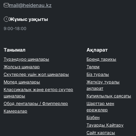
mail@heidenau.kz
Жұмыс уақыты
9:00-18:00
Танымал
Ақпарат
Турэндуро шиналары
Бренд тарихы
Жолсыз шиналар
Төлем
Скутерлер үшін жол шиналары
Біз туралы
Мопед шиналары
Жеткізу туралы
ақпарат
Классикалық және ретро скутер
шиналары
Құпиялылық саясаты
Обод ленталары / Флипперлер
Шарттар мен
ережелер
Камералар
Бізбен
Тауарды Қайтару
Сайт картасы