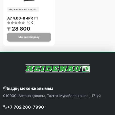
Алдын ала тапсырыс
A7 4.00-8 4PR TT
0
₸ 28 800
Маған хабарлау
Біздің мекенжайымыз
010000, Астана қаласы, Талғат Мұсабаев көшесі, 17-үй
+7 702 280-7990