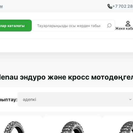
+7 702 2
ем
лар каталогы
Жеке каб
denau эндуро және кросс мотодөңге
рыптау: