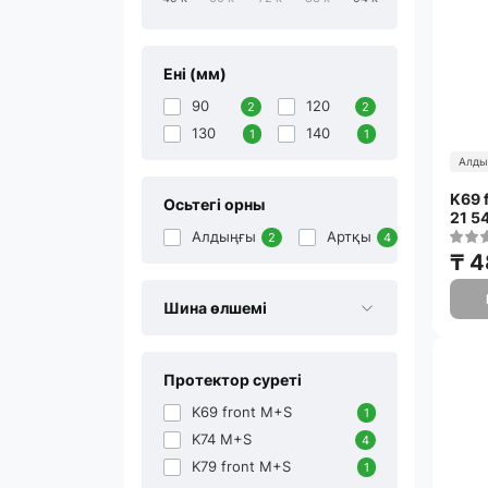
Ені (мм)
90
120
2
2
130
140
1
1
Алды
K69 
Осьтегі орны
21 5
Алдыңғы
Артқы
2
4
₸ 4
Шина өлшемі
Протектор суреті
K69 front M+S
1
K74 M+S
4
K79 front M+S
1