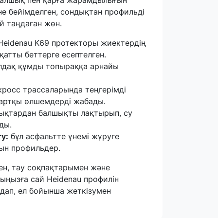
іне бейімделген, сондықтан профильді
й таңдаған жөн.
eidenau K69 протекторы жиектердің
 қатты беттерге есептелген.
лдақ құмды топыраққа арнайы
кросс трассаларында теңгерімді
 артқы өлшемдерді жабады.
ықтардан балшықты лақтырып, су
ды.
у:
бұл асфальтте үнемі жүруге
тын профильдер.
н, тау соқпақтарымен және
ыңызға сай Heidenau профилін
дап, ел бойынша жеткізумен