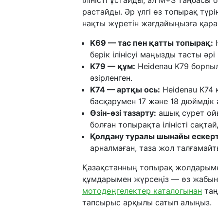
растайды. Әр үлгі өз топырақ түр
нақты жүретін жағдайыңызға қара
K69 — тас пен қатты топырақ:
H
берік ілінісуі маңызды тасты әрі
K79 — құм:
Heidenau K79 борпы
әзірленген.
K74 — артқы ось:
Heidenau K74 
басқарумен 17 және 18 дюймдік
Өзін-өзі тазарту:
ашық сурет ой
болған топырақта іліністі сақтай
Қолдану туралы шынайы ескерт
арналмаған, таза жол талғамай
Қазақстанның топырақ жолдарыме
құмдарымен жүрсеңіз — өз жабын
мотодөңгелектер каталогынан
таң
тапсырыс арқылы сатып алыңыз.