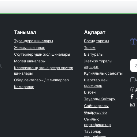
Танымал
Ақпарат
Турэндуро шиналары
Бренд тарихы
Жолсыз шиналар
Төлем
Скутерлер үшін жол шиналары
Біз туралы
Мопед шиналары
Жеткізу туралы
,
ақпарат
Классикалық және ретро скутер
шиналары
Құпиялылық саясаты
Обод ленталары / Флипперлер
Шарттар мен
ережелер
Камералар
Бізбен
Тауарды Қайтару
Сайт картасы
Өндірушілер
Сыйлық
сертификаттар
Тауарлар
жеңілдікпен