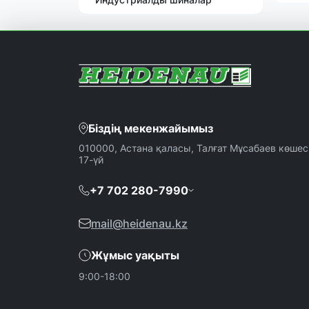
Біздің мекенжайымыз
010000, Астана қаласы, Талғат Мұсабаев көшесі
17-үй
+7 702 280-7990
mail@heidenau.kz
Жұмыс уақыты
9:00-18:00