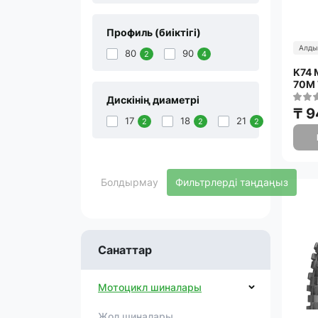
Профиль (биіктігі)
Алды
80
90
2
4
K74 
70M 
Дискінің диаметрі
₸ 9
17
18
21
2
2
2
Болдырмау
Фильтрлерді таңдаңыз
Санаттар
Мотоцикл шиналары
Жол шиналары