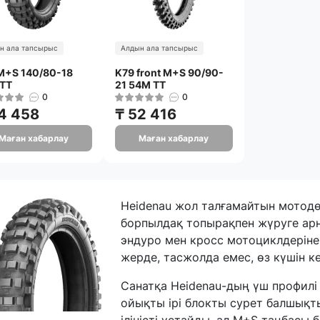
н ала тапсырыс
Алдын ала тапсырыс
M+S 140/80-18
K79 front M+S 90/90-
TT
21 54M TT
0
0
4 458
₸ 52 416
Маған хабарлау
Маған хабарлау
Heidenau жол талғамайтын мотодө
борпылдақ топырақпен жүруге арна
эндуро мен кросс мотоциклдеріне 
жерде, тасжолда емес, өз күшін кө
Санатқа Heidenau-дың үш профилі 
ойықты ірі блокты сурет балшықт
іліністі ұстайды, ал M+S таңбасы