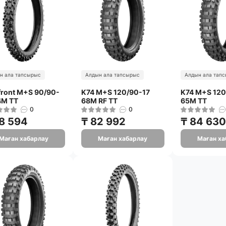
н ала тапсырыс
Алдын ала тапсырыс
Алдын ала тап
front M+S 90/90-
K74 M+S 120/90-17
K74 M+S 120
4M TT
68M RF TT
65M TT
0
0
8 594
₸ 82 992
₸ 84 630
Маған хабарлау
Маған хабарлау
Маған ха