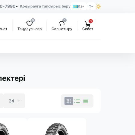
80-7990
Қоңырауға тапсырыс беру
Қз
₸
0
0
0
Таңдаулылар
Салыстыру
инет
Себет
лектері