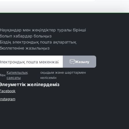
Науқандар мен жеңілдіктер туралы бірінші
болып хабардар болыңыз
Біздің электрондық пошта ақпараттық
бюллетеніне жазылыңыз
Жазылу
Құпиялылық
оқыдым және шарттармен
Мен
саясаты
келісемін
Әлеуметтік желілердеміз
Facebook
Instagram