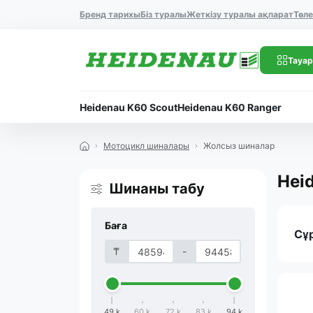
Бренд тарихы
Біз туралы
Жеткізу туралы ақпарат
Төл
Тауар
Heidenau K60 Scout
Heidenau K60 Ranger
Мотоцикл шиналары
Жолсыз шиналар
Hei
Шинаны табу
Баға
Сұ
₸
-
49 k
60 k
72 k
83 k
94 k