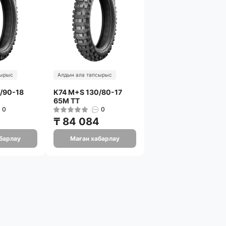
сырыс
Алдын ала тапсырыс
/90-18
K74 M+S 130/80-17
65M TT
0
0
₸ 84 084
барлау
Маған хабарлау