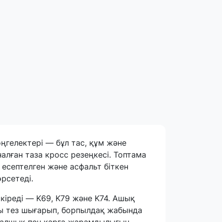
ңгелектері — бұл тас, құм және
лған таза кросс резеңкесі. Топтама
есептелген және асфальт біткен
рсетеді.
кіреді — K69, K79 және K74. Ашық
ы тез шығарып, борпылдақ жабында
 балшық пен қарға жарамдылығын