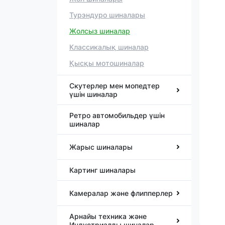
Турэндуро шиналары
Жолсыз шиналар
Классикалық шиналар
Қысқы мотошиналар
Скутерлер мен мопедтер
үшін шиналар
Ретро автомобильдер үшін
шиналар
Жарыс шиналары
Картинг шиналары
Камералар және флипперлер
Арнайы техника және
Индустриалды шиналар