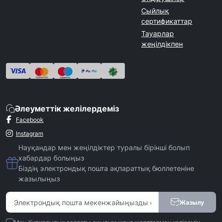
Сыйлық
сертификаттар
Тауарлар
жеңілдікпен
Әлеуметтік желілердеміз
Facebook
Instagram
Науқандар мен жеңілдіктер туралы бірінші болып
хабардар болыңыз
Біздің электрондық пошта ақпараттық бюллетеніне
жазылыңыз
Жазылу