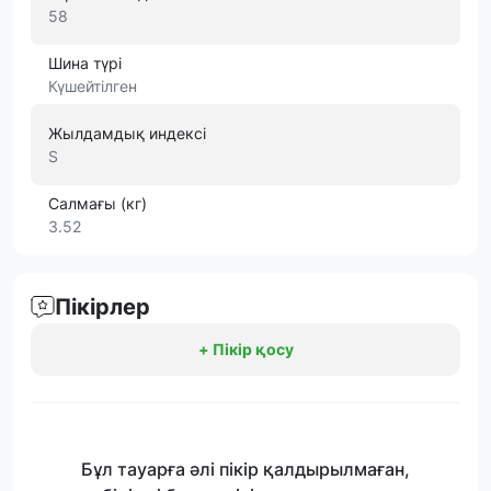
58
Шина түрі
Күшейтілген
Жылдамдық индексі
S
Салмағы (кг)
3.52
Пікірлер
+ Пікір қосу
Бұл тауарға әлі пікір қалдырылмаған,