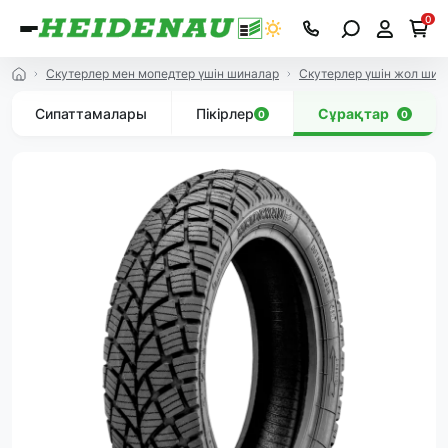
0
Скутерлер мен мопедтер үшін шиналар
Скутерлер үшін жол ши
Сипаттамалары
Пікірлер
Сұрақтар
0
0