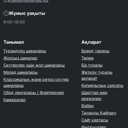
mail@heidenau.kz
Жұмыс уақыты
9:00-18:00
Танымал
Ақпарат
Турэндуро шиналары
Бренд тарихы
Жолсыз шиналар
Төлем
Скутерлер үшін жол шиналары
Біз туралы
Мопед шиналары
Жеткізу туралы
ақпарат
Классикалық және ретро скутер
шиналары
Құпиялылық саясаты
Обод ленталары / Флипперлер
Шарттар мен
ережелер
Камералар
Бізбен
Тауарды Қайтару
Сайт картасы
Өндірушілер