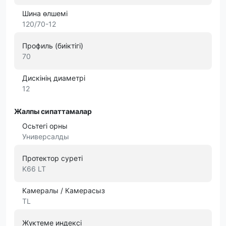
Шина өлшемі
120/70-12
Профиль (биіктігі)
70
Дискінің диаметрі
12
Жалпы сипаттамалар
Осьтегі орны
Универсалды
Протектор суреті
K66 LT
Камералы / Камерасыз
TL
Жүктеме индексі