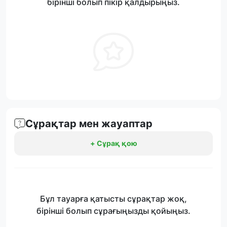
бірінші болып пікір қалдырыңыз.
Сұрақтар мен жауаптар
+ Сұрақ қою
Бұл тауарға қатысты сұрақтар жоқ,
бірінші болып сұрағыңызды қойыңыз.