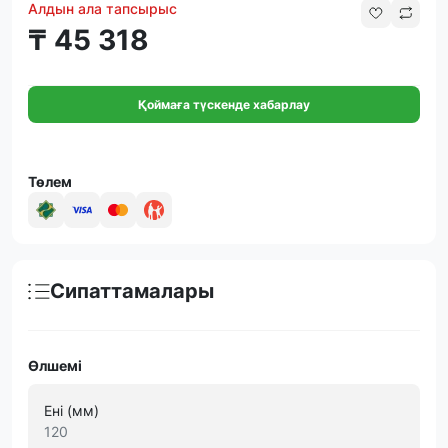
Алдын ала тапсырыс
₸ 45 318
Қоймаға түскенде хабарлау
Төлем
Сипаттамалары
Өлшемі
Ені (мм)
120