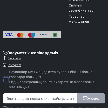
Сыйлық
сертификаттар
Тауарлар
жеңілдікпен
Әлеуметтік желілердеміз
Facebook
Instagram
Науқандар мен жеңілдіктер туралы бірінші болып
хабардар болыңыз
Біздің электрондық пошта ақпараттық бюллетеніне
жазылыңыз
Жазылу