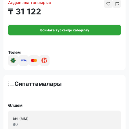
Алдын ала тапсырыс
₸ 31 122
Қоймаға түскенде хабарлау
Төлем
Сипаттамалары
Өлшемі
Ені (мм)
80