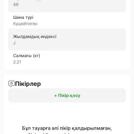
46
Шина түрі
Күшейтілген
Жылдамдық индексі
J
Салмағы (кг)
2.21
Пікірлер
+ Пікір қосу
Бұл тауарға әлі пікір қалдырылмаған,