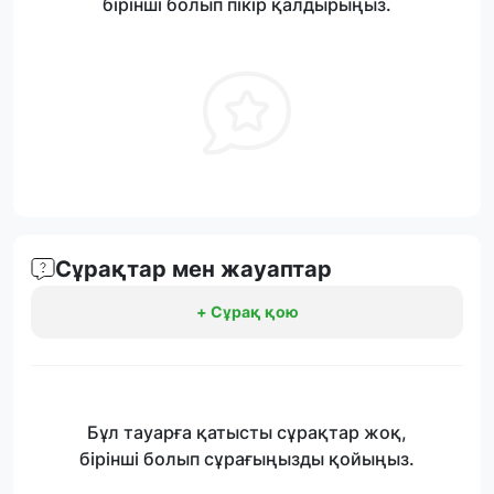
бірінші болып пікір қалдырыңыз.
Сұрақтар мен жауаптар
+ Сұрақ қою
Бұл тауарға қатысты сұрақтар жоқ,
бірінші болып сұрағыңызды қойыңыз.