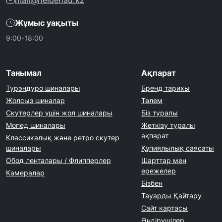
mail@heidenau.kz
Жұмыс уақыты
9:00-18:00
Танымал
Ақпарат
Турэндуро шиналары
Бренд тарихы
Жолсыз шиналар
Төлем
Скутерлер үшін жол шиналары
Біз туралы
Мопед шиналары
Жеткізу туралы
ақпарат
Классикалық және ретро скутер
шиналары
Құпиялылық саясаты
Обод ленталары / Флипперлер
Шарттар мен
ережелер
Камералар
Бізбен
Тауарды Қайтару
Сайт картасы
Өндірушілер