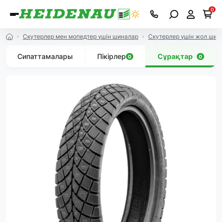
0
Скутерлер мен мопедтер үшін шиналар
Скутерлер үшін жол ши
Сипаттамалары
Пікірлер
Сұрақтар
0
0