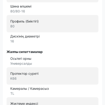
Шина өлшемі
80/80-16
Профиль (биіктігі)
80
Дискінің диаметрі
16
Жалпы сипаттамалар
Осьтегі орны
Универсалды
Протектор суреті
K66
Камералы / Камерасыз
TL
Жүктеме индексі