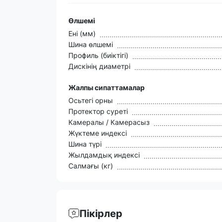
Өлшемі
Ені (мм)
Шина өлшемі
Профиль (биіктігі)
Дискінің диаметрі
Жалпы сипаттамалар
Осьтегі орны
Протектор суреті
Камералы / Камерасыз
Жүктеме индексі
Шина түрі
Жылдамдық индексі
Салмағы (кг)
Пікірлер