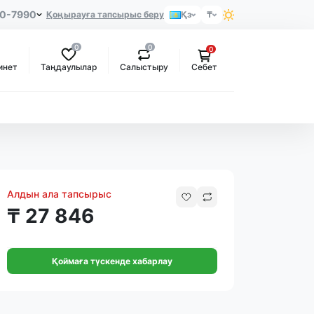
80-7990
Қоңырауға тапсырыс беру
Қз
₸
0
0
0
Таңдаулылар
Салыстыру
инет
Себет
Алдын ала тапсырыс
₸ 27 846
Қоймаға түскенде хабарлау