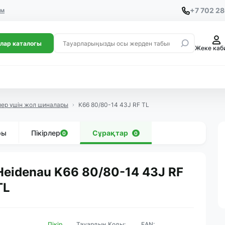
+7 702 2
ем
лар каталогы
Жеке каб
лер үшін жол шиналары
K66 80/80-14 43J RF TL
ры
Пікірлер
Сұрақтар
0
0
Heidenau K66 80/80-14 43J RF
TL
Пікір
Тауардың Коды:
EAN: