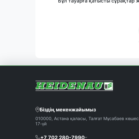
Бұл тауарға қатысты сұрақтар 
Біздің мекенжайымыз
010000, Астана қаласы, Талғат Мұсабаев көшесі
17-үй
+7 702 280-7990