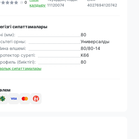
0
қалдыру
11120074
4027694120742
егізгі сипаттамалары
ні (мм):
80
сьтегі орны:
Универсалды
ина өлшемі:
80/80-14
ротектор суреті:
K66
рофиль (биіктігі):
80
арлық сипаттамалары
өлем