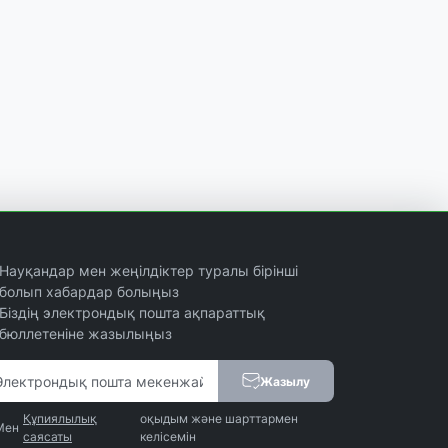
Науқандар мен жеңілдіктер туралы бірінші
болып хабардар болыңыз
Біздің электрондық пошта ақпараттық
бюллетеніне жазылыңыз
Жазылу
Құпиялылық
оқыдым және шарттармен
Мен
саясаты
келісемін