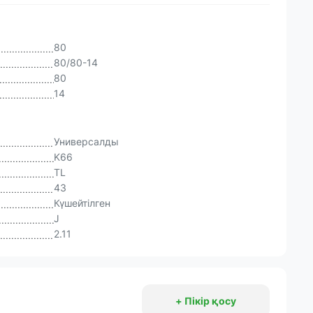
80
80/80-14
80
14
Универсалды
K66
TL
43
Күшейтілген
J
2.11
+ Пікір қосу