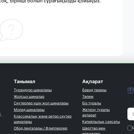
жоқ, бірінші болып сұрағыңызды қойыңыз.
Танымал
Ақпарат
Турэндуро шиналары
Бренд тарихы
Жолсыз шиналар
Төлем
Скутерлер үшін жол шиналары
Біз туралы
Мопед шиналары
Жеткізу туралы
,
ақпарат
Классикалық және ретро скутер
шиналары
Құпиялылық саясаты
Обод ленталары / Флипперлер
Шарттар мен
ережелер