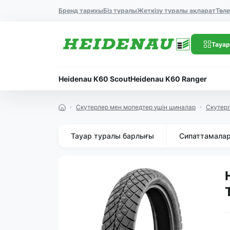
Бренд тарихы
Біз туралы
Жеткізу туралы ақпарат
Төл
Тауар
Heidenau K60 Scout
Heidenau K60 Ranger
Скутерлер мен мопедтер үшін шиналар
Скутер
Тауар туралы барлығы
Сипаттамала