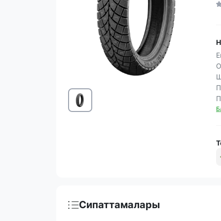
Н
Е
О
Ш
П
П
Б
Т
Сипаттамалары