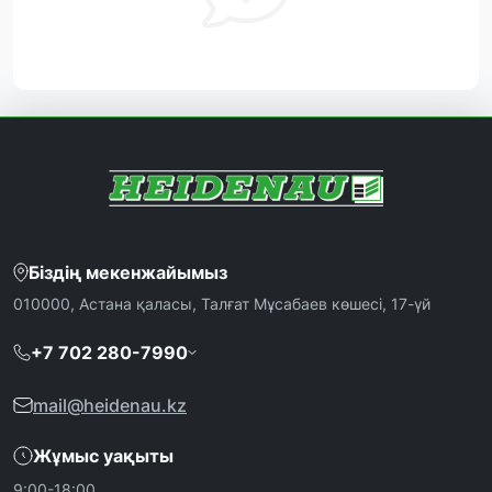
Біздің мекенжайымыз
010000, Астана қаласы, Талғат Мұсабаев көшесі, 17-үй
+7 702 280-7990
mail@heidenau.kz
Жұмыс уақыты
9:00-18:00