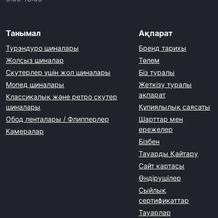
Танымал
Ақпарат
Турэндуро шиналары
Бренд тарихы
Жолсыз шиналар
Төлем
Скутерлер үшін жол шиналары
Біз туралы
Мопед шиналары
Жеткізу туралы
ақпарат
Классикалық және ретро скутер
шиналары
Құпиялылық саясаты
Обод ленталары / Флипперлер
Шарттар мен
ережелер
Камералар
Бізбен
Тауарды Қайтару
Сайт картасы
Өндірушілер
Сыйлық
сертификаттар
Тауарлар