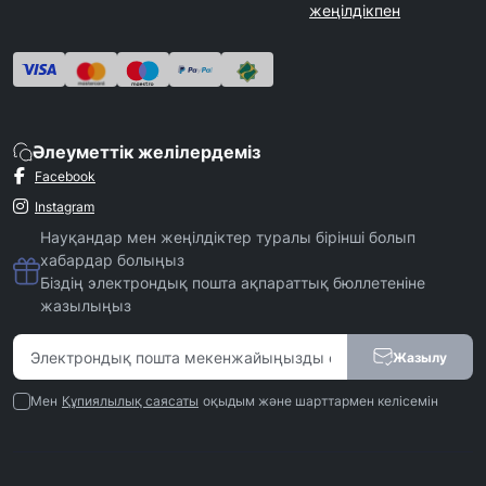
жеңілдікпен
Әлеуметтік желілердеміз
Facebook
Instagram
Науқандар мен жеңілдіктер туралы бірінші болып
хабардар болыңыз
Біздің электрондық пошта ақпараттық бюллетеніне
жазылыңыз
Жазылу
Мен
Құпиялылық саясаты
оқыдым және шарттармен келісемін