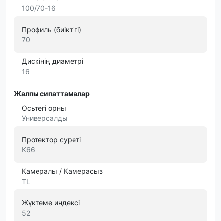
100/70-16
Профиль (биіктігі)
70
Дискінің диаметрі
16
Жалпы сипаттамалар
Осьтегі орны
Универсалды
Протектор суреті
K66
Камералы / Камерасыз
TL
Жүктеме индексі
52