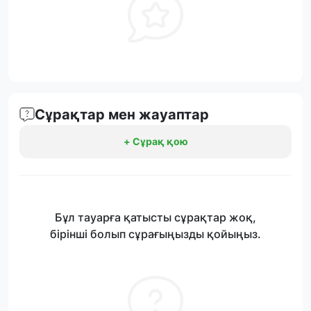
Сұрақтар мен жауаптар
+ Сұрақ қою
Бұл тауарға қатысты сұрақтар жоқ,
бірінші болып сұрағыңызды қойыңыз.