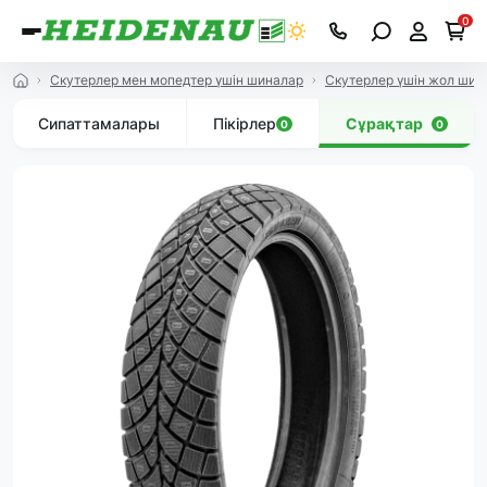
0
Скутерлер мен мопедтер үшін шиналар
Скутерлер үшін жол ши
Сипаттамалары
Пікірлер
Сұрақтар
0
0