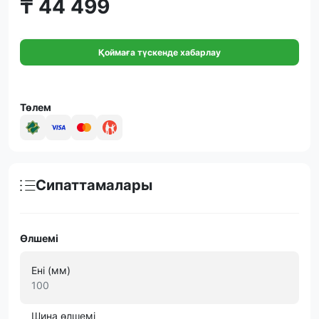
₸ 44 499
Қоймаға түскенде хабарлау
Төлем
Сипаттамалары
Өлшемі
Ені (мм)
100
Шина өлшемі