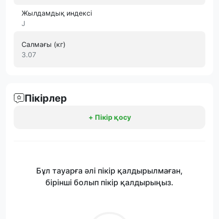
Жылдамдық индексі
J
Салмағы (кг)
3.07
Пікірлер
+ Пікір қосу
Бұл тауарға әлі пікір қалдырылмаған,
бірінші болып пікір қалдырыңыз.