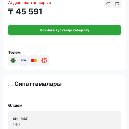
Алдын ала тапсырыс
₸ 45 591
Қоймаға түскенде хабарлау
Төлем
Сипаттамалары
Өлшемі
Ені (мм)
140