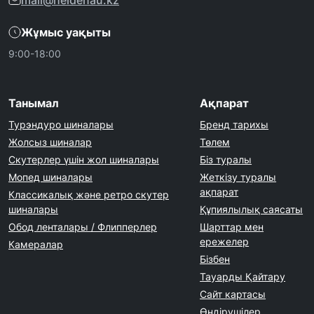
mail@heidenau.kz
Жұмыс уақыты
9:00-18:00
Танымал
Ақпарат
Турэндуро шиналары
Бренд тарихы
Жолсыз шиналар
Төлем
Скутерлер үшін жол шиналары
Біз туралы
Мопед шиналары
Жеткізу туралы
ақпарат
Классикалық және ретро скутер
шиналары
Құпиялылық саясаты
Обод ленталары / Флипперлер
Шарттар мен
ережелер
Камералар
Бізбен
Тауарды Қайтару
Сайт картасы
Өндірушілер