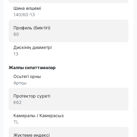
Шина өлшемі
140/60-13
Профиль (биіктігі)
60
Дискінің диаметрі
13
Жалпы сипаттамалар
Осьтегі орны
Артқы
Протектор суреті
K62
Камералы / Камерасыз
TL
Жүктеме индексі