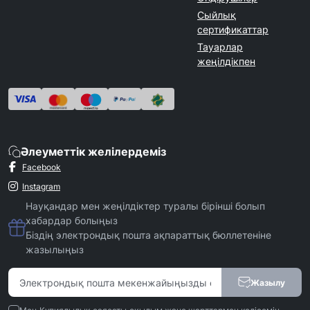
Сыйлық
сертификаттар
Тауарлар
жеңілдікпен
Әлеуметтік желілердеміз
Facebook
Instagram
Науқандар мен жеңілдіктер туралы бірінші болып
хабардар болыңыз
Біздің электрондық пошта ақпараттық бюллетеніне
жазылыңыз
Жазылу