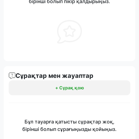
бірінші болып пікір қалдырыңыз.
Сұрақтар мен жауаптар
+ Сұрақ қою
Бұл тауарға қатысты сұрақтар жоқ,
бірінші болып сұрағыңызды қойыңыз.