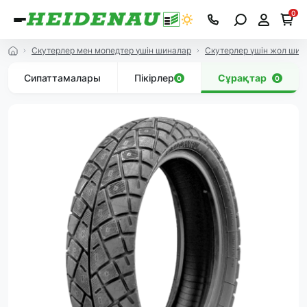
0
Скутерлер мен мопедтер үшін шиналар
Скутерлер үшін жол ши
Сипаттамалары
Пікірлер
Сұрақтар
0
0