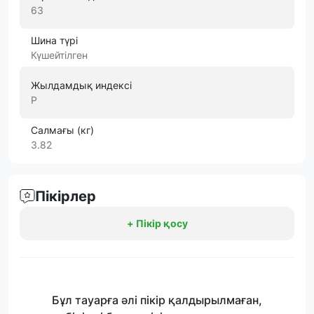
63
Шина түрі
Күшейтілген
Жылдамдық индексі
P
Салмағы (кг)
3.82
Пікірлер
+ Пікір қосу
Бұл тауарға әлі пікір қалдырылмаған,