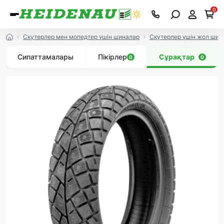
0
Скутерлер мен мопедтер үшін шиналар
Скутерлер үшін жол ши
Сипаттамалары
Пікірлер
Сұрақтар
0
0