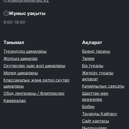
mail@heidenau.kz
Жұмыс уақыты
9:00-18:00
Танымал
Ақпарат
Турэндуро шиналары
Бренд тарихы
Жолсыз шиналар
Төлем
Скутерлер үшін жол шиналары
Біз туралы
Мопед шиналары
Жеткізу туралы
ақпарат
Классикалық және ретро скутер
шиналары
Құпиялылық саясаты
Обод ленталары / Флипперлер
Шарттар мен
ережелер
Камералар
Бізбен
Тауарды Қайтару
Сайт картасы
Өндірушілер