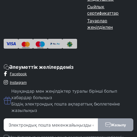
Сыйлық
сертификаттар
Тауарлар
жеңілдікпен
Әлеуметтік желілердеміз
Facebook
Instagram
Науқандар мен жеңілдіктер туралы бірінші болып
хабардар болыңыз
Біздің электрондық пошта ақпараттық бюллетеніне
жазылыңыз
Жазылу