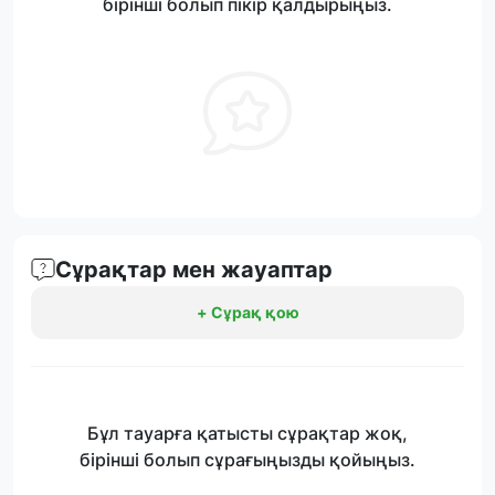
бірінші болып пікір қалдырыңыз.
Сұрақтар мен жауаптар
+ Сұрақ қою
Бұл тауарға қатысты сұрақтар жоқ,
бірінші болып сұрағыңызды қойыңыз.