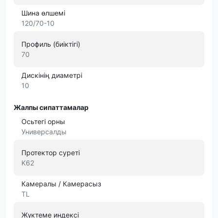
Шина өлшемі
120/70-10
Профиль (биіктігі)
70
Дискінің диаметрі
10
Жалпы сипаттамалар
Осьтегі орны
Универсалды
Протектор суреті
K62
Камералы / Камерасыз
TL
Жүктеме индексі