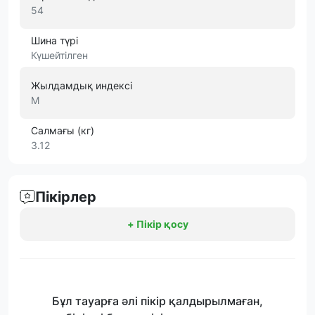
54
Шина түрі
Күшейтілген
Жылдамдық индексі
M
Салмағы (кг)
3.12
Пікірлер
+ Пікір қосу
Бұл тауарға әлі пікір қалдырылмаған,