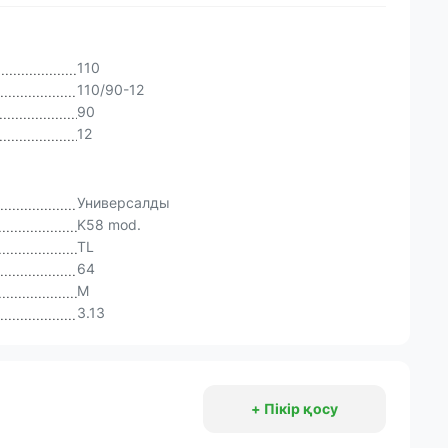
110
110/90-12
90
12
Универсалды
K58 mod.
TL
64
M
3.13
+ Пікір қосу