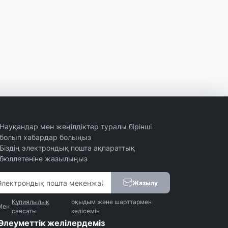
Науқандар мен жеңілдіктер туралы бірінші
болып хабардар болыңыз
Біздің электрондық пошта ақпараттық
бюллетеніне жазылыңыз
Жазылу
Құпиялылық
оқыдым және шарттармен
Мен
саясаты
келісемін
Әлеуметтік желілердеміз