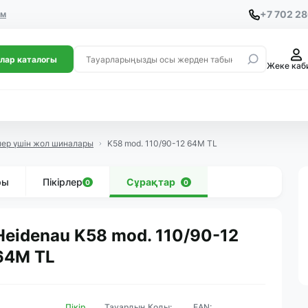
+7 702 2
ем
лар каталогы
Жеке каб
лер үшін жол шиналары
K58 mod. 110/90-12 64M TL
ры
Пікірлер
Сұрақтар
0
0
Heidenau K58 mod. 110/90-12
64M TL
Пікір
Тауардың Коды:
EAN: