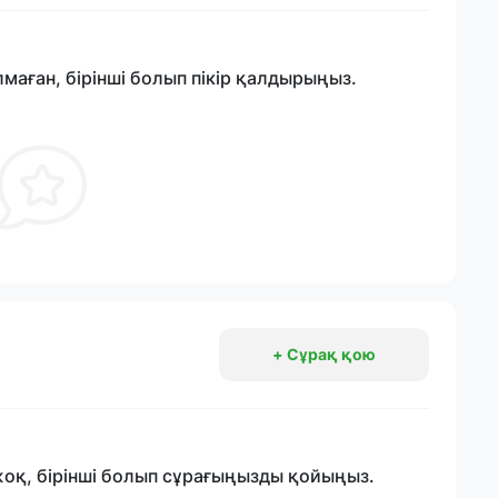
лмаған, бірінші болып пікір қалдырыңыз.
+ Сұрақ қою
жоқ, бірінші болып сұрағыңызды қойыңыз.