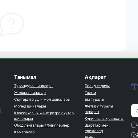
Танымал
Ақпарат
Турэндуро шиналары
Бренд тарихы
Жолсыз шиналар
Төлем
Скутерлер үшін жол шиналары
Біз туралы
Мопед шиналары
Жеткізу туралы
,
ақпарат
Классикалық және ретро скутер
шиналары
Құпиялылық саясаты
Обод ленталары / Флипперлер
Шарттар мен
ережелер
Камералар
Бізбен