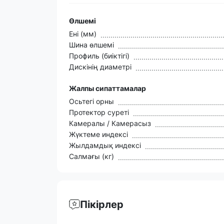
Өлшемі
Ені (мм)
Шина өлшемі
Профиль (биіктігі)
Дискінің диаметрі
Жалпы сипаттамалар
Осьтегі орны
Протектор суреті
Камералы / Камерасыз
Жүктеме индексі
Жылдамдық индексі
Салмағы (кг)
Пікірлер