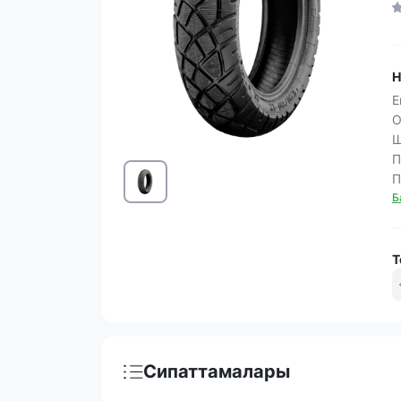
Н
Е
О
Ш
П
П
Б
Т
Сипаттамалары