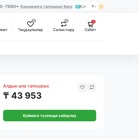
80-7990
Қоңырауға тапсырыс беру
Қз
₸
0
0
0
Таңдаулылар
Салыстыру
инет
Себет
Алдын ала тапсырыс
₸ 43 953
Қоймаға түскенде хабарлау