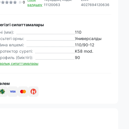
0
қалдыру
11120063
4027694120636
егізгі сипаттамалары
ні (мм):
110
сьтегі орны:
Универсалды
ина өлшемі:
110/90-12
ротектор суреті:
K58 mod.
рофиль (биіктігі):
90
арлық сипаттамалары
өлем