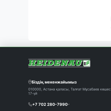
Біздің мекенжайымыз
010000, Астана қаласы, Талғат Мұсабаев көшесі
17-үй
+7 702 280-7990