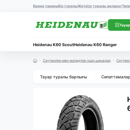
Бренд тарихы
Біз туралы
Жеткізу туралы ақпарат
Төл
Тауар
Heidenau K60 Scout
Heidenau K60 Ranger
Скутерлер мен мопедтер үшін шиналар
Скутер
Тауар туралы барлығы
Сипаттамала