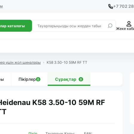
+7 702 2
ем
лар каталогы
Жеке каб
лер үшін жол шиналары
K58 3.50-10 59M RF TT
ры
Пікірлер
Сұрақтар
0
0
Heidenau K58 3.50-10 59M RF
TT
Пікір
Тауардың Коды:
EAN: