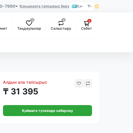
80-7990
Қоңырауға тапсырыс беру
Қз
₸
0
0
0
Таңдаулылар
Салыстыру
инет
Себет
Алдын ала тапсырыс
₸ 31 395
Қоймаға түскенде хабарлау