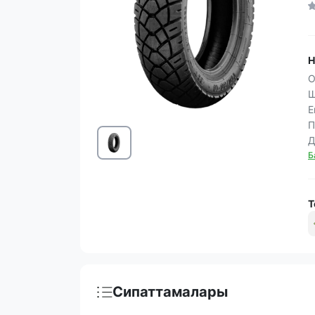
Н
О
Ш
Е
П
Д
Б
Т
Сипаттамалары