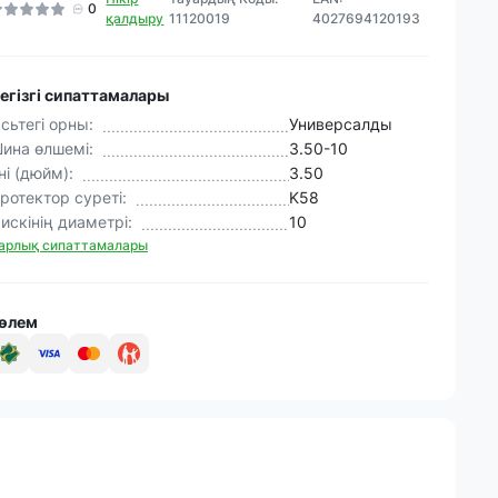
0
қалдыру
11120019
4027694120193
егізгі сипаттамалары
сьтегі орны:
Универсалды
ина өлшемі:
3.50-10
ні (дюйм):
3.50
ротектор суреті:
K58
искінің диаметрі:
10
арлық сипаттамалары
өлем