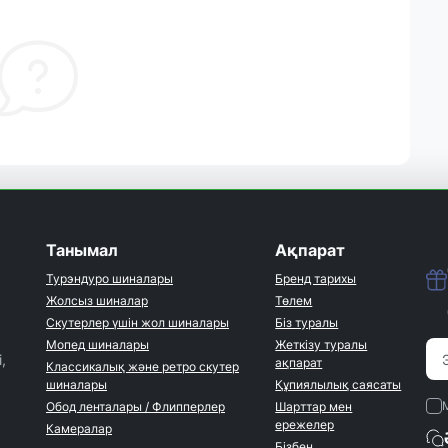
Танымал
Ақпарат
Турэндуро шиналары
Бренд тарихы
Жолсыз шиналар
Төлем
Скутерлер үшін жол шиналары
Біз туралы
Мопед шиналары
Жеткізу туралы
,
ақпарат
Классикалық және ретро скутер
шиналары
Құпиялылық саясаты
Обод ленталары / Флипперлер
Шарттар мен
ережелер
Камералар
Бізбен