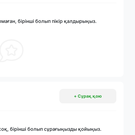
лмаған, бірінші болып пікір қалдырыңыз.
+ Сұрақ қою
жоқ, бірінші болып сұрағыңызды қойыңыз.