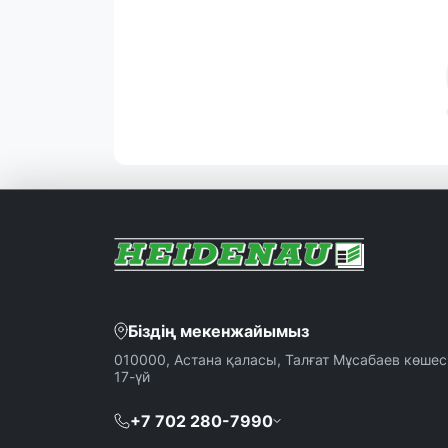
Біздің мекенжайымыз
010000, Астана қаласы, Талғат Мұсабаев көшесі
17-үй
+7 702 280-7990