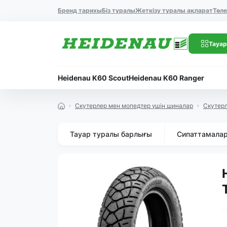
Бренд тарихы
Біз туралы
Жеткізу туралы ақпарат
Төл
Тауар
Heidenau K60 Scout
Heidenau K60 Ranger
Скутерлер мен мопедтер үшін шиналар
Скутер
Тауар туралы барлығы
Сипаттамала