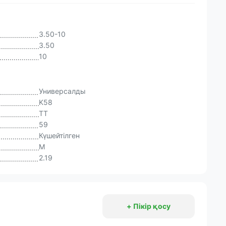
3.50-10
3.50
10
Универсалды
K58
TT
59
Күшейтілген
M
2.19
+ Пікір қосу