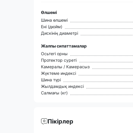
Өлшемі
Шина өлшемі
Ені (дюйм)
Дискінің диаметрі
Жалпы сипаттамалар
Осьтегі орны
Протектор суреті
Камералы / Камерасыз
Жүктеме индексі
Шина түрі
Жылдамдық индексі
Салмағы (кг)
Пікірлер