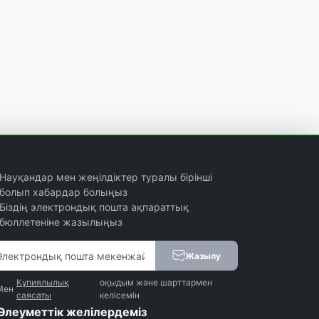
Науқандар мен жеңілдіктер туралы бірінші
болып хабардар болыңыз
Біздің электрондық пошта ақпараттық
бюллетеніне жазылыңыз
Жазылу
Құпиялылық
оқыдым және шарттармен
Мен
саясаты
келісемін
Әлеуметтік желілердеміз