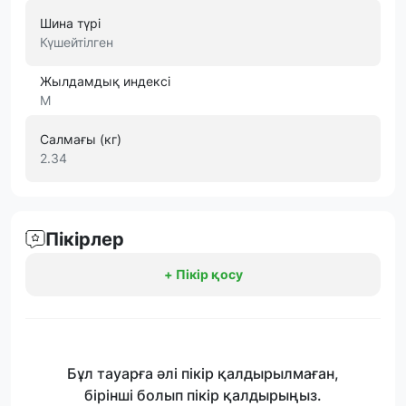
Шина түрі
Күшейтілген
Жылдамдық индексі
M
Салмағы (кг)
2.34
Пікірлер
+ Пікір қосу
Бұл тауарға әлі пікір қалдырылмаған,
бірінші болып пікір қалдырыңыз.