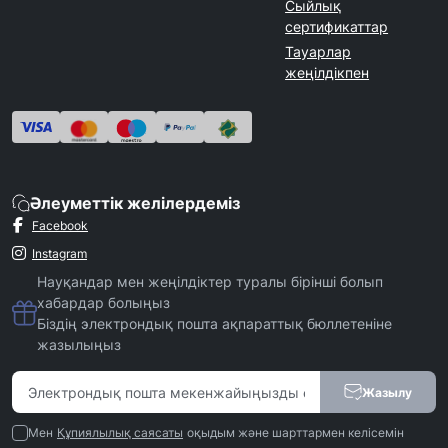
Сыйлық
сертификаттар
Тауарлар
жеңілдікпен
Әлеуметтік желілердеміз
Facebook
Instagram
Науқандар мен жеңілдіктер туралы бірінші болып
хабардар болыңыз
Біздің электрондық пошта ақпараттық бюллетеніне
жазылыңыз
Жазылу
Мен
Құпиялылық саясаты
оқыдым және шарттармен келісемін