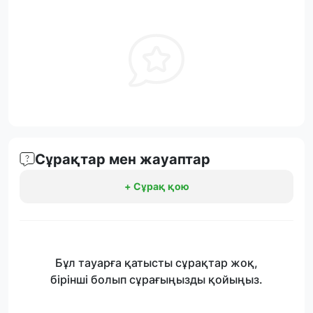
Сұрақтар мен жауаптар
+ Сұрақ қою
Бұл тауарға қатысты сұрақтар жоқ,
бірінші болып сұрағыңызды қойыңыз.