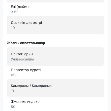
Ені (дюйм)
3.50
Дискінің диаметрі
10
Жалпы сипаттамалар
Осьтегі орны
Универсалды
Протектор суреті
K58
Камералы / Камерасыз
TL
Жүктеме индексі
59