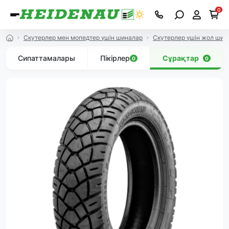
0
Скутерлер мен мопедтер үшін шиналар
Скутерлер үшін жол ши
Сипаттамалары
Пікірлер
Сұрақтар
0
0