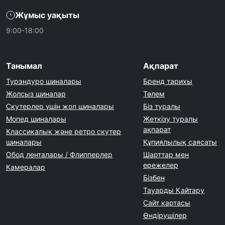
Жұмыс уақыты
9:00-18:00
Танымал
Ақпарат
Турэндуро шиналары
Бренд тарихы
Жолсыз шиналар
Төлем
Скутерлер үшін жол шиналары
Біз туралы
Мопед шиналары
Жеткізу туралы
ақпарат
Классикалық және ретро скутер
шиналары
Құпиялылық саясаты
Обод ленталары / Флипперлер
Шарттар мен
ережелер
Камералар
Бізбен
Тауарды Қайтару
Сайт картасы
Өндірушілер