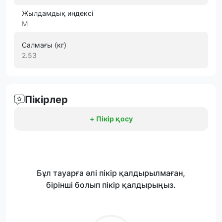
Жылдамдық индексі
M
Салмағы (кг)
2.53
Пікірлер
+ Пікір қосу
Бұл тауарға әлі пікір қалдырылмаған,
бірінші болып пікір қалдырыңыз.