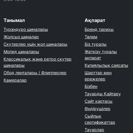
Танымал
Ақпарат
Турэндуро шиналары
Бренд тарихы
Жолсыз шиналар
Төлем
Скутерлер үшін жол шиналары
Біз туралы
Мопед шиналары
Жеткізу туралы
ақпарат
Классикалық және ретро скутер
шиналары
Құпиялылық саясаты
Обод ленталары / Флипперлер
Шарттар мен
ережелер
Камералар
Бізбен
Тауарды Қайтару
Сайт картасы
Өндірушілер
Сыйлық
сертификаттар
Тауарлар