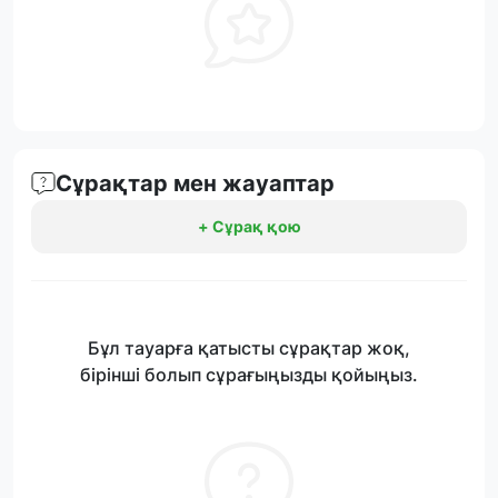
Сұрақтар мен жауаптар
+ Сұрақ қою
Бұл тауарға қатысты сұрақтар жоқ,
бірінші болып сұрағыңызды қойыңыз.