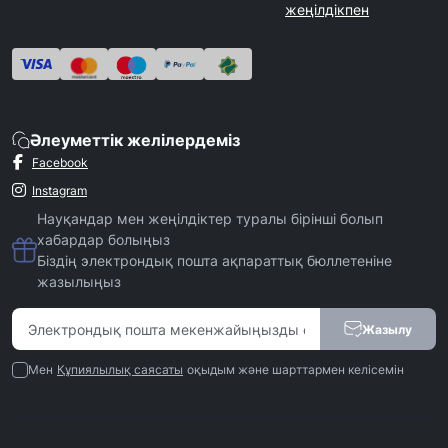
жеңілдікпен
Әлеуметтік желілердеміз
Facebook
Instagram
Науқандар мен жеңілдіктер туралы бірінші болып
хабардар болыңыз
Біздің электрондық пошта ақпараттық бюллетеніне
жазылыңыз
Жазылу
Мен
Құпиялылық саясаты
оқыдым және шарттармен келісемін