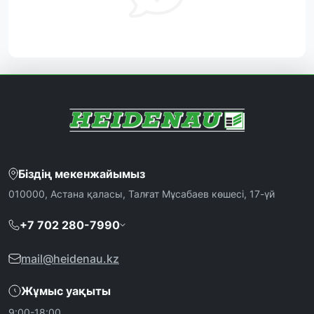
Біздің мекенжайымыз
010000, Астана қаласы, Талғат Мұсабаев көшесі, 17-үй
+7 702 280-7990
mail@heidenau.kz
Жұмыс уақыты
9:00-18:00