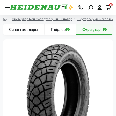
0
Скутерлер мен мопедтер үшін шиналар
Скутерлер үшін жол ши
Сипаттамалары
Пікірлер
Сұрақтар
0
0