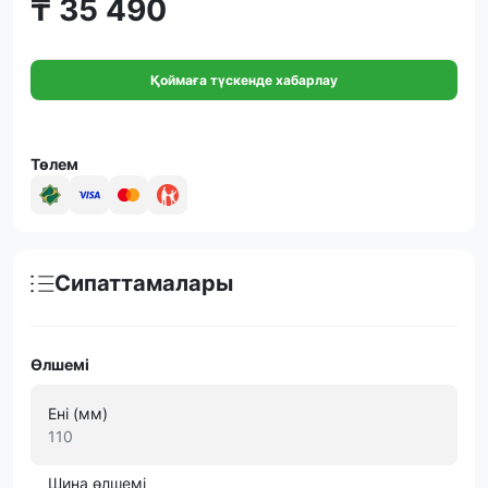
₸ 35 490
Қоймаға түскенде хабарлау
Төлем
Сипаттамалары
Өлшемі
Ені (мм)
110
Шина өлшемі