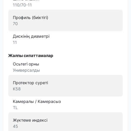
110/70-11
Профиль (биіктігі)
70
Дискінің диаметрі
11
Жалпы сипаттамалар
Осьтегі орны
Универсалды
Протектор суреті
K58
Камералы / Камерасыз
TL
Жүктеме индексі
45