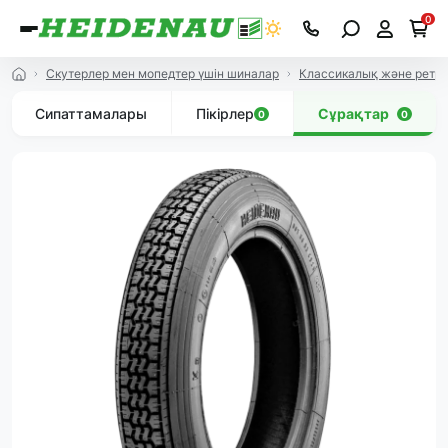
0
Скутерлер мен мопедтер үшін шиналар
Классикалық және ретро
Сипаттамалары
Пікірлер
Сұрақтар
0
0