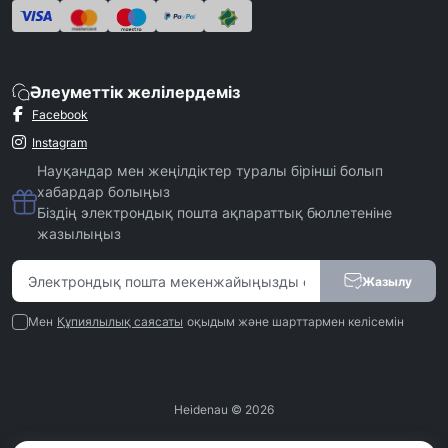
Әлеуметтік желілердеміз
Facebook
Instagram
Науқандар мен жеңілдіктер туралы бірінші болып
хабардар болыңыз
Біздің электрондық пошта ақпараттық бюллетеніне
жазылыңыз
Жазылу
Мен
Құпиялылық саясаты
оқыдым және шарттармен келісемін
Heidenau © 2026