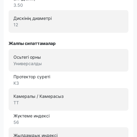
3.50
Дискінің диаметрі
12
Жалпы сипаттамалар
Осьтегі орны
Универсалды
Протектор суреті
K3
Камералы / Камерасыз
TT
Жүктеме индексі
56
Жылдамдық индексі