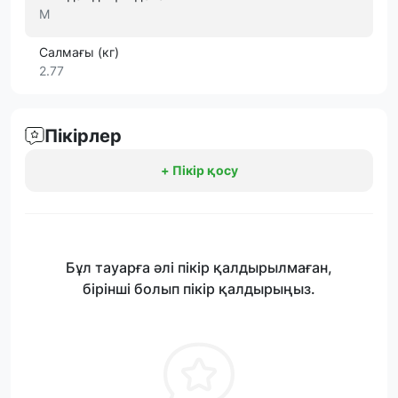
M
Салмағы (кг)
2.77
Пікірлер
+ Пікір қосу
Бұл тауарға әлі пікір қалдырылмаған,
бірінші болып пікір қалдырыңыз.