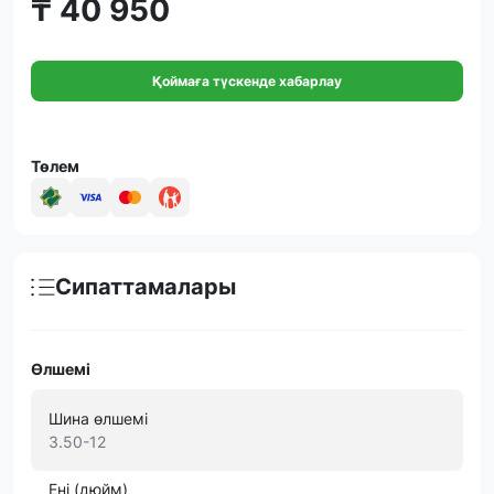
₸ 40 950
Қоймаға түскенде хабарлау
Төлем
Сипаттамалары
Өлшемі
Шина өлшемі
3.50-12
Ені (дюйм)