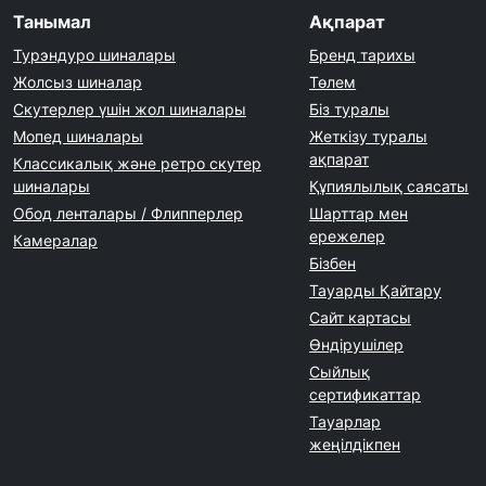
Танымал
Ақпарат
Турэндуро шиналары
Бренд тарихы
Жолсыз шиналар
Төлем
Скутерлер үшін жол шиналары
Біз туралы
Мопед шиналары
Жеткізу туралы
ақпарат
Классикалық және ретро скутер
шиналары
Құпиялылық саясаты
Обод ленталары / Флипперлер
Шарттар мен
ережелер
Камералар
Бізбен
Тауарды Қайтару
Сайт картасы
Өндірушілер
Сыйлық
сертификаттар
Тауарлар
жеңілдікпен