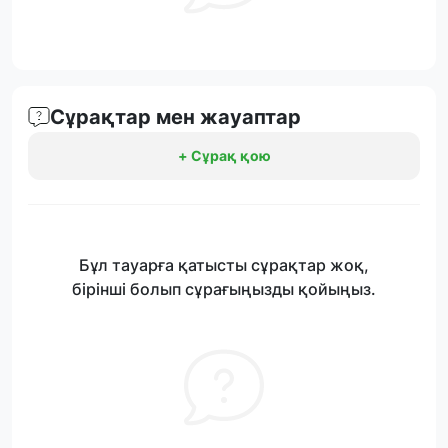
Сұрақтар мен жауаптар
+ Сұрақ қою
Бұл тауарға қатысты сұрақтар жоқ,
бірінші болып сұрағыңызды қойыңыз.