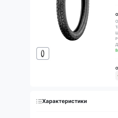
О
О
Т
Ш
Р
Д
В
О
Характеристики