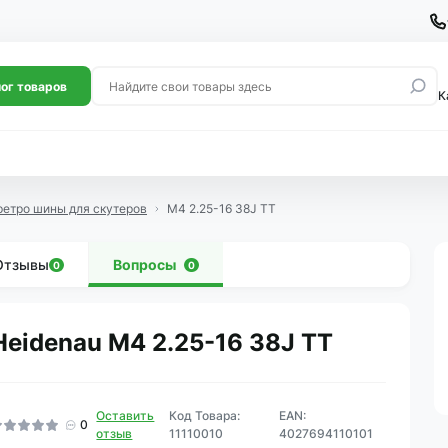
ог товаров
К
ретро шины для скутеров
M4 2.25-16 38J TT
Отзывы
Вопросы
0
0
Heidenau M4 2.25-16 38J TT
Оставить
Код Товара:
EAN:
0
отзыв
11110010
4027694110101