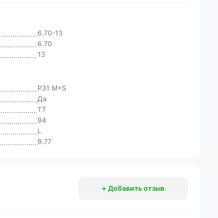
6.70-13
6.70
13
P31 M+S
Да
TT
94
L
9.77
+ Добавить отзыв