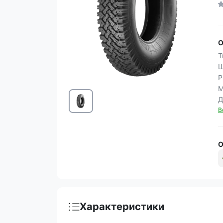
О
Т
Ш
Р
M
Д
В
О
Характеристики