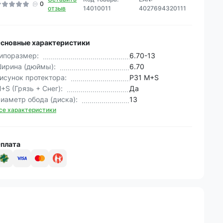
0
отзыв
14010011
4027694320111
сновные характеристики
ипоразмер:
6.70-13
ирина (дюймы):
6.70
исунок протектора:
P31 M+S
+S (Грязь + Снег):
Да
иаметр обода (диска):
13
се характеристики
плата