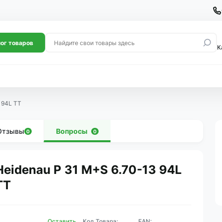
ог товаров
К
 94L TT
Отзывы
Вопросы
0
0
Heidenau P 31 M+S 6.70-13 94L
TT
Оставить
Код Товара:
EAN: