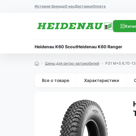
История бренда
О нас
Доставка
Оплата
Катал
Heidenau K60 Scout
Heidenau K60 Ranger
Шины для ретро-автомобилей
P31 M+S 6.70-13
Все о товаре
Характеристики