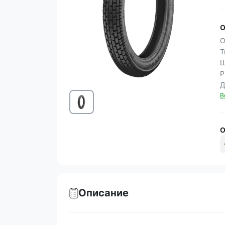
О
О
Т
Ш
Р
Д
В
О
Описание