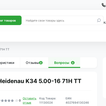
ог товаров
К
 71H TT
еристики
Отзывы
Вопросы
0
0
Heidenau K34 5.00-16 71H TT
Оставить
Код Товара:
EAN:
0
отзыв
11130024
4027694130246